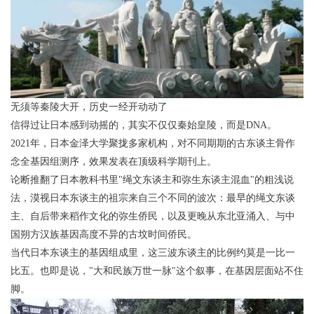
无须等秦陵大开，历史一经开动动了
信得过让日本感到动摇的，其实不仅仅秦始皇陵，而是DNA。
2021年，日本金泽大学聚拢多家机构，对不同期期的古东谈主骨作
念全基因组测序，效果发表在顶级科学期刊上。
论断推翻了日本教科书里"绳文东谈主和弥生东谈主混血"的粗浅说
法，漠视日本东谈主的祖宗来自三个不同的波次：最早的绳文东谈
主、自后带来稻作文化的弥生侨民，以及更晚从东北亚涌入、与中
国朔方汉族基因高度不异的古坟时间侨民。
当代日本东谈主的基因组成里，这三波东谈主的比例约莫是一比一
比五。也即是说，"大和民族万世一脉"这个叙事，在基因层面站不住
脚。