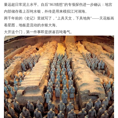
量远超日常泥土水平。自后"863猜想"的专项探伤进一步确认：地宫
内部储存着上百吨水银，外传是用来模拟江河湖海。
两千年前的《史记》里就写了，"上具天文，下具地舆"——天花板画
着星图，地板是流动的水银大海。
大开这个门，第一件事即是拼凑百吨毒气。