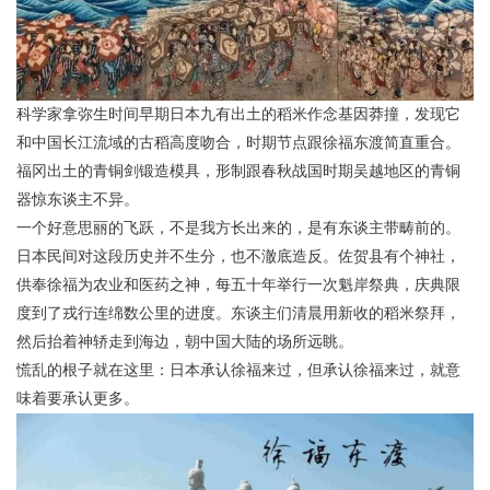
科学家拿弥生时间早期日本九有出土的稻米作念基因莽撞，发现它
和中国长江流域的古稻高度吻合，时期节点跟徐福东渡简直重合。
福冈出土的青铜剑锻造模具，形制跟春秋战国时期吴越地区的青铜
器惊东谈主不异。
一个好意思丽的飞跃，不是我方长出来的，是有东谈主带畴前的。
日本民间对这段历史并不生分，也不澈底造反。佐贺县有个神社，
供奉徐福为农业和医药之神，每五十年举行一次魁岸祭典，庆典限
度到了戎行连绵数公里的进度。东谈主们清晨用新收的稻米祭拜，
然后抬着神轿走到海边，朝中国大陆的场所远眺。
慌乱的根子就在这里：日本承认徐福来过，但承认徐福来过，就意
味着要承认更多。