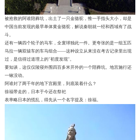
被抢救的阿谁陪葬坑，出土了一只金骆驼，惟一手指头大小，却是
中国当前发现的最早单体黄金骆驼，解说秦朝就一经和西域有了战
斗。
还有一辆四个轮子的马车，全寰球独此一件。更夸张的是一组五匹
马拉一辆双辕车的车马组合——这种设立从来没在考古记录里出现
过，是信得过道理上的"初度发现"。
要知谈，这仅仅陵寝外围四百多米开外的一个陪葬坑。地宫施行还
一锹没动。
阿谁封了两千年的地下宫殿里，到底装着什么？
徐福带走的，日本于今还在祭祀
表率略日本的慌乱，得先从一个名字提及：徐福。