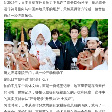
到2025年，日本皇室在外界压力下允许了部分DNA检测，据悉部分
遗传符号指向与中国秦地关系的场所，天然莫得官方论断，但音信
自己一经弥散敏锐。
历史没等秦陵开门，就一经开动松动了。
是以日本信得过怕的是什么？
怕的不是某个具体文物，而是一份笔墨记录。地宫里若是存有秦代
的诏书、飘舞记录，哪怕仅仅提到徐福船队的开拔和限度，这件事
的真实度就会从"汗青记录"升级为"出土实证"。
阿谁时候，日本从渔猎好意思丽到农耕好意思丽的飞跃，就有了一
个来自中国的注脚。更环节的是，学术界恒久有一个争议：徐福和