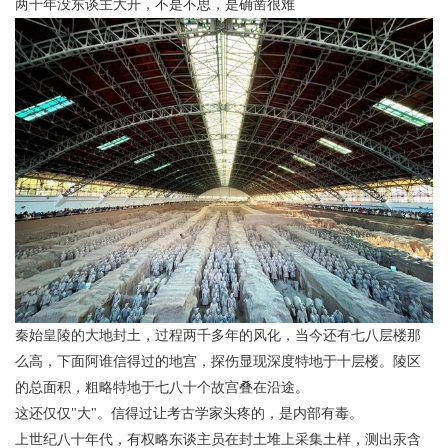
两千年没东谈主大开，不是不思，是确凿很难
秦始皇陵的大地封土，过程两千多年的风化，当今还有七八层楼那
么高，下面阿谁信得过的地宫，探伤显现深度特地于十层楼。陵区
的总面积，粗略特地于七八十个故宫叠在沿途。
这还仅仅"大"。信得过让考古学家头疼的，是内部有毒。
上世纪八十年代，有权略东谈主员在封土堆上采集土样，测出汞含