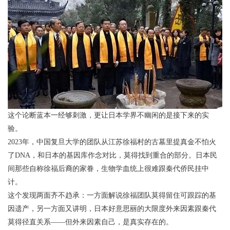
这个论断蓝本一经够刺激，更让日本学界不幽闲的是接下来的实
验。
2023年，中国复旦大学的团队从江苏徐福村的古墓里提真金不怕火
了DNA，和日本的基因库作念对比，莫得找到重合的部分。日本民
间那些自称徐福后裔的家眷，生物学血统上很难跟秦代侨民挂中
计。
这个发现两面齐不趋承：一方面解说徐福团队莫得留住可跟踪的基
因遗产，另一方面又讲明，日本好意思丽的大限度外来因素跟秦代
莫得径直关系——但外来因素自己，是真实存在的。