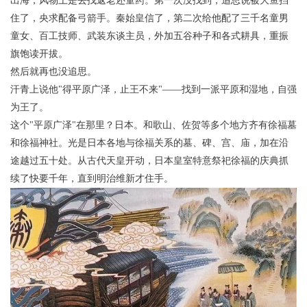
出海，风物上是去找返老还童药。第一次没找到，追思说被大鱼挡
住了，央求配备弓箭手。秦始皇信了，第二次给他配了三千名童男
童女、百工技师、武装东谈主员，外加五谷种子和各式耕具，重振
旗饱读开拔。
然后就再也没追思。
汗青上说他"得平原广泽，止王不来"——找到一派平原和湿地，自强
为王了。
这个"平原广泽"在那里？日本。和歌山、佐贺等多个地方齐有徐福墓
和徐福神社。光是日本各地与徐福关系的墓、碑、宫、庙，加在沿
途越过五十处。从古代天皇开动，日本皇室特意祭祀徐福的庆典抓
续了快要千年，直到明治维新才住手。