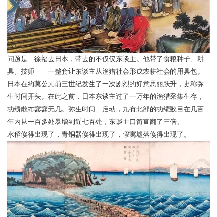
问题是，徐福去日本，带去的不仅仅东谈主。他带了食粮种子、耕
具、技师——一整套让东谈主从渔猎社会形成农耕社会的用具包。
日本在约莫公元前三世纪发生了一次剧烈的好意思丽跃升，史称弥
生时间开头。在此之前，日本东谈主过了一万年的渔猎采集生存，
功绩散布寥寥无几。弥生时间一启动，九有北部的功绩数目在几百
年内从一百多处暴增到近七百处，东谈主口简直翻了三倍。
水稻倏得出现了，青铜器倏得出现了，假寓墟落倏得出现了。