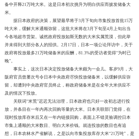
备中开释21万吨大米。这是日本初次挑升为明白供应而披发储备大
米。
据日本政府的决策，展望最早将于3月下旬向市集投放首批15万
吨大米，缓解大米通顺弥留，这批大米将在3月下旬至4月上旬出当
今各地超市货架。诚然政府投放如斯无数的大米实属荒漠，但此举
并未得到大部分各人的招供。2月17日，日本一项公论拜访中，关于
政府将投放最多21万吨储备米的应酬，81.3%的受访者觉得“为时已
晚”。
事实上，这次日本决定投放储备大米颇为一会儿。客岁9月，大
阪府官员曾屡次号令日本中央政府尽快投放储备米，以缓解供应弥
留，却遭到中央政府官员终止，称政府储备米是在全年大米供应不
及的情况下投放。
关联词“米荒”迟迟无法治理，日本政府也只好一改初志进行投
放，并条目在一年内再次回购等量的大米。日本关联部门觉得，在
现时投放库存米后又在一年内链接回购，表面上不错灵验调控日本
市集上通顺的大米数目、明白大米价钱。就连投放的数目也有追
想，日本农林水产省解说，之是以向市集投放库存大米“21万吨”，是