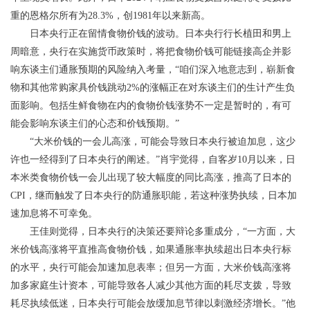
重的恩格尔所有为28.3%，创1981年以来新高。
日本央行正在留情食物价钱的波动。日本央行行长植田和男上
周暗意，央行在实施货币政策时，将把食物价钱可能链接高企并影
响东谈主们通胀预期的风险纳入考量，“咱们深入地意志到，崭新食
物和其他常购家具价钱跳动2%的涨幅正在对东谈主们的生计产生负
面影响。包括生鲜食物在内的食物价钱涨势不一定是暂时的，有可
能会影响东谈主们的心态和价钱预期。”
“大米价钱的一会儿高涨，可能会导致日本央行被迫加息，这少
许也一经得到了日本央行的阐述。”肖宇觉得，自客岁10月以来，日
本米类食物价钱一会儿出现了较大幅度的同比高涨，推高了日本的
CPI，继而触发了日本央行的防通胀职能，若这种涨势执续，日本加
速加息将不可幸免。
王佳则觉得，日本央行的决策还要辩论多重成分，“一方面，大
米价钱高涨将平直推高食物价钱，如果通胀率执续超出日本央行标
的水平，央行可能会加速加息表率；但另一方面，大米价钱高涨将
加多家庭生计资本，可能导致各人减少其他方面的耗尽支拨，导致
耗尽执续低迷，日本央行可能会放缓加息节律以刺激经济增长。”他