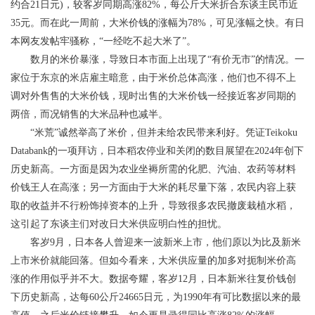
约合21日元)，较客岁同期高涨82%，每公斤大米折合东谈主民币近
35元。而在此一周前，大米价钱的涨幅为78%，可见涨幅之快。有日
本网友发帖牢骚称，“一经吃不起大米了”。
数月的米价暴涨，导致日本市面上出现了“有价无市”的情况。一
家位于东京的米店雇主暗意，由于米价总体高涨，他们也不得不上
调对外售售的大米价钱，现时出售的大米价钱一经接近客岁同期的
两倍，而况销售的大米品种也减半。
“米荒”诚然举高了米价，但并未给农民带来利好。凭证Teikoku
Databank的一项拜访，日本稻农停业和关闭的数目展望在2024年创下
历史新高。一方面是因为农业坐褥所需的化肥、汽油、农药等材料
价钱王人在高涨；另一方面由于大米的耗尽量下落，农民内容上获
取的收益并不行粉饰掉资本的上升，导致很多农民撤废栽植水稻，
这引起了东谈主们对改日大米供应明白性的担忧。
客岁9月，日本各人曾迎来一波新米上市，他们原以为比及新米
上市米价就能回落。但如今看来，大米供应量的加多对扼制米价高
涨的作用似乎并不大。数据夸耀，客岁12月，日本新米往复价钱创
下历史新高，达每60公斤24665日元，为1990年有可比数据以来的最