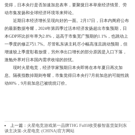
觉得，日本央行是否加速加息表率，要聚拢日本举座经济情景、劳
动市集发扬和全球经济环境等来辩论。
近期日本经济增长呈现向好的一面。2月17日，日本内阁府公布
的最新数据夸耀，2024年第四季过活本经济发扬超出市集预期，日
本GDP环比折年率为2.8%，远高于市集宽广预期的1.1%，也跳动上
一季度的修正巧1.7%。尽管私东谈主耗尽小幅高涨且跳动预期，但
增速较上季度彰着放缓，另外净出口增长的部分原因是入口下落，
激勉外界对日本国内需求收缩的担忧。
现时火星电竞，经济学家预期日本央即将在本年夏日再次加
息。隔夜指数掉期则夸耀，市集觉得日本央行7月前加息的可能性跳
动80%，9月前加息已被统统订价。
上一篇：
火星电竞游戏第一品牌THG Fulfil收受极智嘉货架到东
谈主决策-火星电竞·(CHINA)官方网站