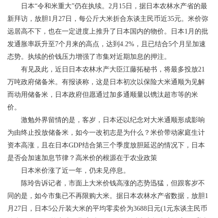
日本“令和米重大”仍在执续。2月15日，据日本农林水产省的最
新拜访，放胆1月27日，每公斤大米折合东谈主民币近35元。米价弥
远居高不下，也在一定进度上推升了日本国内的物价。日本1月的批
发通胀率跃升至7个月来的高点，达到4.2%，且已结合5个月呈加速
态势。执续的价钱压力增强了市集对近期加息的押注。
有见及此，近日日本农林水产大臣江藤拓秘书，将最多投放21
万吨政府储备米。有报谈称，这是日本初次以保险大米通顺为见解
而动用储备米，日本政府但愿通过加多通顺量以镌汰超市等的米
价。
激勉外界留情的是，客岁，日本还以纪念对大米通顺形成影响
为由终止投放储备米，如今一改初志是为什么？米价带动家庭生计
资本高涨，且在日本GDP结合第三个季度放胆延迟的情况下，日本
是否会加速加息节律？高米价的根源在于农业政策
日本米价涨了近一年，仍未见停息。
陈玲告诉记者，市面上大米价钱高涨的态势迅猛，但跟客岁不
同的是，如今市集已不再限购大米。据日本农林水产省数据，放胆1
月27日，日本5公斤装大米的平均零卖价为3688日元(1元东谈主民币