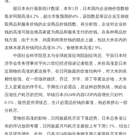
涨。
据日本央行最新统计数据，本年1月，日本国内企业物价指数较
客岁同期高涨4.2%，超出市集预期的4%，该指数是筹议企业互相收
取商品和服务价钱的企业商品价钱指数。有分析指，企业对企业价
钱的高涨可能会推高家庭为商品和服务支付的价钱。在各种商品价
钱方面，由于大米、鸡蛋和肉类价钱的稳步上扬，包括大米在内的
农林水家具价钱同比高涨36.2%，食物资本高涨2.9%。
中国社会科学院亚太与全球政策征询院副征询员、宇宙日本经
济学会常务理事肖宇向21世纪经济报谈记者暗意，米价高涨是日本
近期物价高涨的紧迫推手。在日同族庭的饮食结构中，对大米的依
赖性较强。在一些场所婚庆、乔迁、升学、添丁等紧迫步地，大米
王人是紧迫的伴手礼。手脚生计必需品，若这种趋势执续，例必会
压缩住户耗尽的空间。毕镇日本2024年内容GDP内容增长只好约
0.1%，险些是停滞状态，生计必需品价钱的暴涨，例必将挤出一部
分耗尽。
受物价高涨的影响，日同族庭耗尽呈下落趋势。日本总务省公
布的拜访放胆夸耀，日同族庭月均耗尽支拨较上年下滑1.1%，结合2
年呈现负增长。此外，日本2024年响应食物支拨占家庭耗尽支拨比