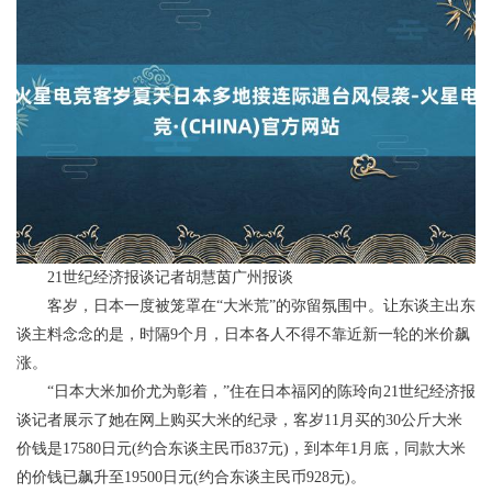
21世纪经济报谈记者胡慧茵广州报谈
客岁，日本一度被笼罩在“大米荒”的弥留氛围中。让东谈主出东
谈主料念念的是，时隔9个月，日本各人不得不靠近新一轮的米价飙
涨。
“日本大米加价尤为彰着，”住在日本福冈的陈玲向21世纪经济报
谈记者展示了她在网上购买大米的纪录，客岁11月买的30公斤大米
价钱是17580日元(约合东谈主民币837元)，到本年1月底，同款大米
的价钱已飙升至19500日元(约合东谈主民币928元)。