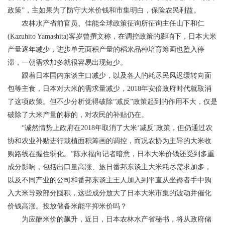
政策”，主如果为了防守大米价钱和市集明白，保险农民利益。
农林水产省前官员、佳能全球政策征询所征询主任山下和仁
(Kazuhito Yamashita)客岁曾撰文称，在调控政策的影响下，日本大米
产量逐年减少，进步单元面积产量的稻米品种培育筹画也堕入停
滞，一朝需求加多就很容易出现短少。
跟着日本国内东谈主口减少，以及各人的耗尽民风迟缓转向面
包等主食，日本对大米的需求量减少，2018年安倍政府时代就取消
了这项政策。但不少分析觉得破除“减反”政策起到的作用不大，仅是
破除了大米产量的标的，对农民的补贴仍在。
“诚然情势上政府在2018年取消了大米‘减反’政策，但仍通过农
协和农业补贴进行栽植面积筹画的调控，而况农协为主导的大米收
购路线在握住弱化。”陈永福向记者暗意，日本大米价钱还受到多重
成分影响，包括出口量高涨、旅日番邦东谈主大米耗尽需求加多，
以及不同产业的公司和番邦东谈主王人加入到平直从坐褥者手中购
入大米导致部分囤积，这些成分放大了日本大米市集的波动并催化
价钱高涨。投放储备米能平抑米价吗？
为应酬米价的飙升，近日，日本农林水产省秘书，将从政府储