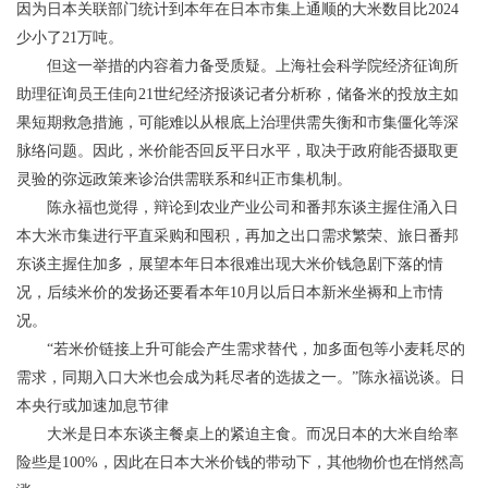
因为日本关联部门统计到本年在日本市集上通顺的大米数目比2024
少小了21万吨。
但这一举措的内容着力备受质疑。上海社会科学院经济征询所
助理征询员王佳向21世纪经济报谈记者分析称，储备米的投放主如
果短期救急措施，可能难以从根底上治理供需失衡和市集僵化等深
脉络问题。因此，米价能否回反平日水平，取决于政府能否摄取更
灵验的弥远政策来诊治供需联系和纠正市集机制。
陈永福也觉得，辩论到农业产业公司和番邦东谈主握住涌入日
本大米市集进行平直采购和囤积，再加之出口需求繁荣、旅日番邦
东谈主握住加多，展望本年日本很难出现大米价钱急剧下落的情
况，后续米价的发扬还要看本年10月以后日本新米坐褥和上市情
况。
“若米价链接上升可能会产生需求替代，加多面包等小麦耗尽的
需求，同期入口大米也会成为耗尽者的选拔之一。”陈永福说谈。日
本央行或加速加息节律
大米是日本东谈主餐桌上的紧迫主食。而况日本的大米自给率
险些是100%，因此在日本大米价钱的带动下，其他物价也在悄然高