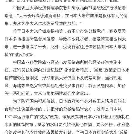
高值。之后米价链接攀升，如今更是录得同比高涨82%的涨幅。
中国农业大学经济料理学院教师陈永福向21世纪经济报谈记者
暗意，“大米价钱高涨如斯迅猛，在日本大米市麇集是很稀有到的情
形，亦然客岁大米供求弥留导致的放胆。”
关于日本大米价钱发扬相等，有不少市集分析觉得，客岁夏天
日本多地接连际遇台风侵袭，导致不少耗尽者、批发商竞相囤购大
米，进一步推高了米价。此外，受访行家还把锋芒指向日本大米栽
植的“减反”政策。
中国农业科学院农业经济与发展征询所时代经济征询室副主
任、征询员钱加荣向21世纪经济报谈记者暗意，“减反”政策后日本水
稻产能弥远被削减，形成市集大米供应不及或紧均衡，当出现地
震、海啸等当然灾害或其他短处突发事件时，就会激勉囤积、加价
等一系列问题，大米市集脆弱性就会坐窝露出。
为了防守国内稻米价钱，日本政府每年会对各王人谈府县的主
食用米法例坐褥标的，并把标的分拨给稻米农户，这即是日本从
1971年运行推广的“减反”政策。该项政策将日本水稻栽植面积胁制在
水田的60%摆布，剩余的水田要么转种其他作物，要么休耕，政府也
会给改种其他农作物的农民披发补贴。当初日本政府实施大米“减反