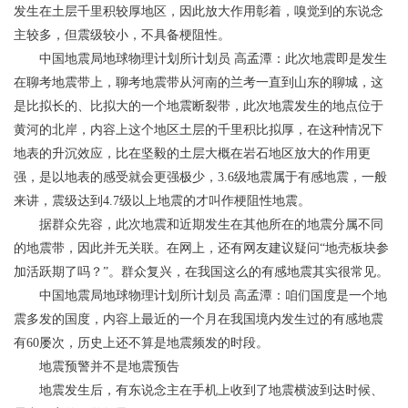
发生在土层千里积较厚地区，因此放大作用彰着，嗅觉到的东说念
主较多，但震级较小，不具备梗阻性。
中国地震局地球物理计划所计划员 高孟潭：此次地震即是发生
在聊考地震带上，聊考地震带从河南的兰考一直到山东的聊城，这
是比拟长的、比拟大的一个地震断裂带，此次地震发生的地点位于
黄河的北岸，内容上这个地区土层的千里积比拟厚，在这种情况下
地表的升沉效应，比在坚毅的土层大概在岩石地区放大的作用更
强，是以地表的感受就会更强极少，3.6级地震属于有感地震，一般
来讲，震级达到4.7级以上地震的才叫作梗阻性地震。
据群众先容，此次地震和近期发生在其他所在的地震分属不同
的地震带，因此并无关联。在网上，还有网友建议疑问“地壳板块参
加活跃期了吗？”。群众复兴，在我国这么的有感地震其实很常见。
中国地震局地球物理计划所计划员 高孟潭：咱们国度是一个地
震多发的国度，内容上最近的一个月在我国境内发生过的有感地震
有60屡次，历史上还不算是地震频发的时段。
地震预警并不是地震预告
地震发生后，有东说念主在手机上收到了地震横波到达时候、