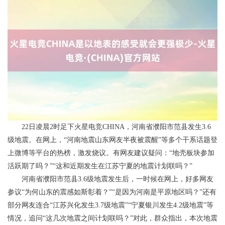
22日凌晨2时足下火星电竞CHINA，河南省濮阳市范县发生3.6
级地震。在网上，“河南地震山东网友半夜被震醒”等多个干系话题登
上微博等平台的热榜，激发烧议。有网友建议疑问：“地壳板块参加
活跃期了吗？”“这和近期发生在江苏宁夏的地震计划联吗？”
河南省濮阳市范县3.6级地震发生后，一时候在网上，好多网友
参议“为何山东的震感如斯彰着？”“是因为河南是平原地区吗？”还有
部分网友连合“江苏兴化发生3.7级地震”“宁夏银川发生4.2级地震”等
情况，追问“这几次地震之间计划联吗？”对此，群众指出，本次地震