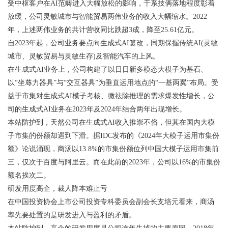
受中枢客户在AI范畴进入大幅放松的影响，干系技俩落地程度彰着
放缓，公司灵敏城市与智能贸易两伟业务的收入大幅缩水。2022
年，上述两伟业务的共计营收同比跌超3成，降至25.61亿元。
自2023年起，公司业务要点向生成式AI篡改，同期保握传统AI(灵敏
城市、灵敏贸易与灵敏生存)及智能汽车的上风。
在生成式AI业务上，公司构建了以日日新多模态大模子为基石、
以“坐蓐力器具”与“交互器具”为垂直运用地点的“一基两翼”布局。受
益于市集对生成式AI模子考核、微祛除推理的需求爆发性增长，公
司的生成式AI业务在2023年及2024年结合两年出现增长。
本站防护到，天然公司在生成式AI收入推崇不俗，但其在国内大模
子市集的份额却遇到下滑。据IDC发布的《2024年大模子运用市集份
额》论说涌现，商汤以13.8%的市集份额位列中国大模子运用市集前
三，仅次于百度与阿里云。而在此前的2023年，公司以16%的市集份
额名挨次二。
研发用度高企，裁人降本难止亏
在中国投资协会上市公司投资专科委员会副会长支培元看来，商汤
率先要处置的是研发进入与盈利的矛盾。