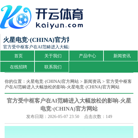
火星电竞·(CHINA)官方网站
官方受中枢客户在AI范畴进入大幅放松的影响-火星电竞·(CHINA)官方
首页
关于我们
产品中心
新闻资讯
在线招聘
联系我们
你的位置：
火星电竞·(CHINA)官方网站
>
新闻资讯
> 官方受中枢客
户在AI范畴进入大幅放松的影响-火星电竞·(CHINA)官方网站
官方受中枢客户在AI范畴进入大幅放松的影响-火星
电竞·(CHINA)官方网站
发布日期：2026-05-07 23:50 点击次数：149