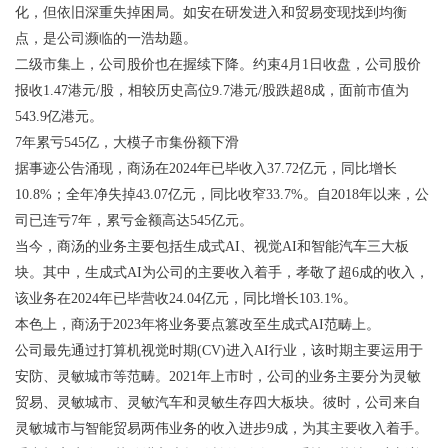
化，但依旧深重失掉困局。如安在研发进入和贸易变现找到均衡
点，是公司濒临的一浩劫题。
二级市集上，公司股价也在握续下降。约束4月1日收盘，公司股价
报收1.47港元/股，相较历史高位9.7港元/股跌超8成，面前市值为
543.9亿港元。
7年累亏545亿，大模子市集份额下滑
据事迹公告涌现，商汤在2024年已毕收入37.72亿元，同比增长
10.8%；全年净失掉43.07亿元，同比收窄33.7%。自2018年以来，公
司已连亏7年，累亏金额高达545亿元。
当今，商汤的业务主要包括生成式AI、视觉AI和智能汽车三大板
块。其中，生成式AI为公司的主要收入着手，孝敬了超6成的收入，
该业务在2024年已毕营收24.04亿元，同比增长103.1%。
本色上，商汤于2023年将业务要点篡改至生成式AI范畴上。
公司最先通过打算机视觉时期(CV)进入AI行业，该时期主要运用于
安防、灵敏城市等范畴。2021年上市时，公司的业务主要分为灵敏
贸易、灵敏城市、灵敏汽车和灵敏生存四大板块。彼时，公司来自
灵敏城市与智能贸易两伟业务的收入进步9成，为其主要收入着手。