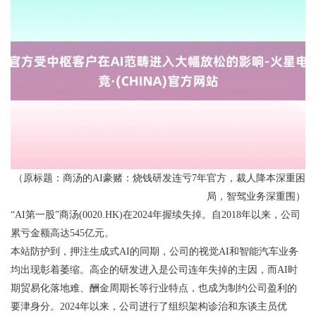
（原标题：商汤的AI豪赌：烧钱研发连亏7年官方，裁人降本深重困
局，智驾业务深重围）
“AI第一股”商汤(0020.HK)在2024年握续失掉。自2018年以来，公司
累亏金额高达545亿元。
本站防护到，押注生成式AI的同期，公司的视觉AI和智能汽车业务
均出现彰着萎缩。高企的研发进入是公司连年失掉的主因，而AI时
期贸易化落地难、酬金周期长等行业特点，也成为制约公司盈利的
要津身分。2024年以来，公司进行了组织架构诊治和东谈主员优