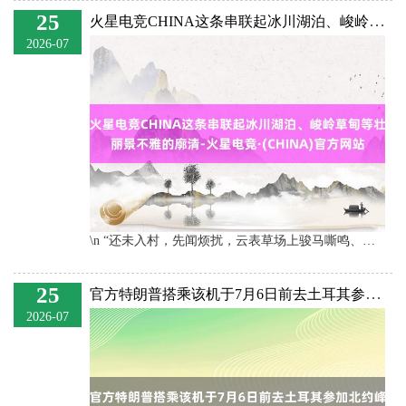
25
火星电竞CHINA这条串联起冰川湖泊、峻岭草甸等壮丽景不雅的廓清-火星电竞·(CHINA)官方网站
2026-07
\n “还未入村，先闻烦扰，云表草场上骏马嘶鸣、欣忭阵阵，浓郁的民族风情扑面而来。”8月8日，在阿坝州黑水县洛多乡云表草场举行的首届石古子跑马节暨内行责任“石榴籽”工程干群联谊行动现场，搭客们纷繁发出吟唱。 \n \n 这次行动是洛多乡畅通旅游季的重头戏，高明归拢了传统跑马竞技、原土文化展演和轻徒步生态体验，诱骗了繁密搭客和当地内行关心参与，旨在展现乡村文化新活力，探索文旅归拢高质料发展新旅途，为乡村振兴注入强盛动能。 \n \n 畅通搭台，文旅赋能激活乡村 \n 依托后天不良的生态资源，黑水
25
官方特朗普搭乘该机于7月6日前去土耳其参加北约峰会-火星电竞·(CHINA)官方网站
2026-07