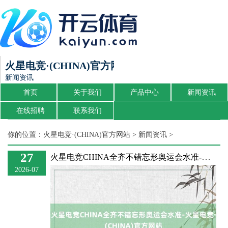
火星电竞·(CHINA)官方网站
新闻资讯
首页
关于我们
产品中心
新闻资讯
在线招聘
联系我们
你的位置：
火星电竞·(CHINA)官方网站
>
新闻资讯
>
27
火星电竞CHINA全齐不错忘形奥运会水准-火星电竞·(CHINA)官方网站
2026-07