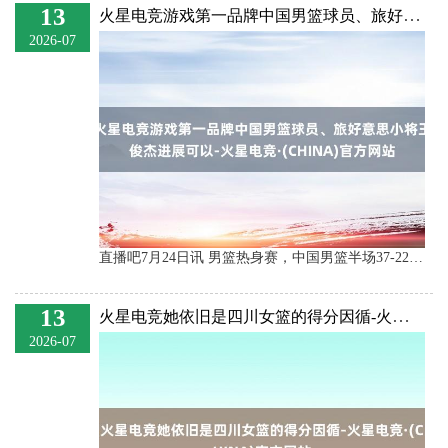
13
火星电竞游戏第一品牌中国男篮球员、旅好意思小将王俊杰进展可以-火星电竞·(CHINA)官方网站
2026-07
直播吧7月24日讯 男篮热身赛，中国男篮半场37-22向上委内瑞拉。 上半场，中国男篮球员、旅好意思小将王俊杰进展可以，有外线投射况且篮下也很疏忽，替补出战12分钟，投篮4中2，三分球2中1，拿到5分3篮板的数据。
13
火星电竞她依旧是四川女篮的得分因循-火星电竞·(CHINA)官方网站
2026-07